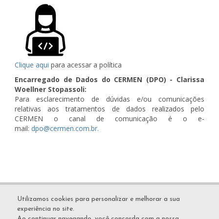
Clique aqui
para acessar a política
Encarregado de Dados do CERMEN (DPO) - Clarissa
Woellner Stopassoli:
Para esclarecimento de dúvidas e/ou comunicações
relativas aos tratamentos de dados realizados pelo
CERMEN o canal de comunicação é o e-
mail:
dpo@cermen.com.br
.
ALAMEDA AUGUSTO STELLFELD, 1727
Utilizamos cookies para personalizar e melhorar a sua
BIGORRILHO - CURITIBA - PARANÁ |
experiência no site.
(41) 3083-6060
Ao continuar navegando, você concorda com a nossa